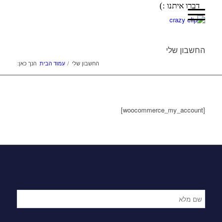
דברו איתנו :)
החשבון שלי
החשבון שלי
/
עמוד הבית
הנך כאן:
[woocommerce_my_account]